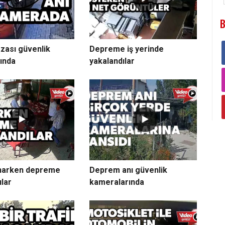
B
azası güvenlik
Depreme iş yerinde
ında
yakalandılar
narken depreme
Deprem anı güvenlik
ılar
kameralarında