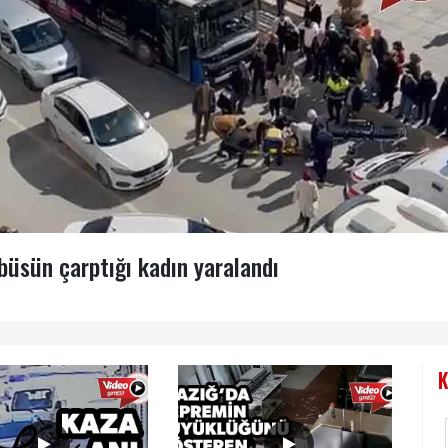
büsün çarptığı kadın yaralandı