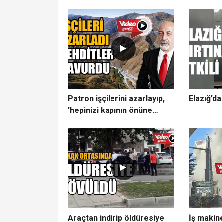
Patron işçilerini azarlayıp,
Elazığ’da 
'hepinizi kapının önüne
koyarım' diye tehdit etti.
Araçtan indirip öldüresiye
İş makin