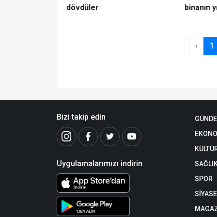
dövdüler
binanın y
‹
1
Bizi takip edin
GÜND
EKONO
KÜLTÜ
Uygulamalarımızı indirin
SAĞLI
SPOR
SİYAS
MAGAZ