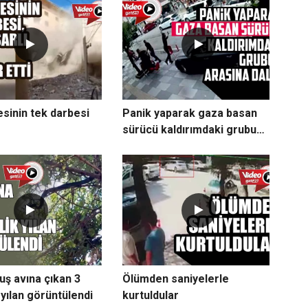
esinin tek darbesi
Panik yaparak gaza basan
sürücü kaldırımdaki grubun
arasına daldı
uş avına çıkan 3
Ölümden saniyelerle
 yılan görüntülendi
kurtuldular