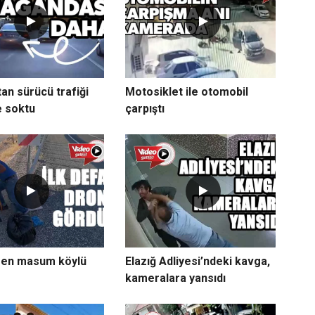
an sürücü trafiği
Motosiklet ile otomobil
e soktu
çarpıştı
ren masum köylü
Elazığ Adliyesi’ndeki kavga,
kameralara yansıdı