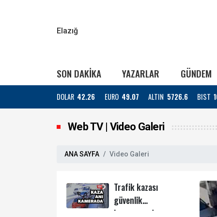
Elazığ
SON DAKİKA
YAZARLAR
GÜNDEM
DOLAR
42.26
EURO
49.07
ALTIN
5726.6
BIST
1
Web TV | Video Galeri
ANA SAYFA
Video Galeri
Trafik kazası
güvenlik
kamerasında