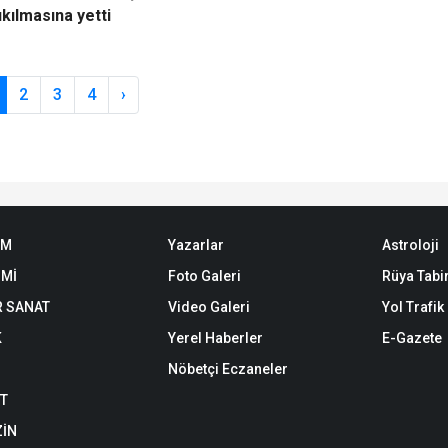
ıkılmasına yetti
2
3
4
›
EM
Yazarlar
Astroloji
Mİ
Foto Galeri
Rüya Tabir
R SANAT
Video Galeri
Yol Trafi
K
Yerel Haberler
E-Gazete
Nöbetçi Eczaneler
ET
İN