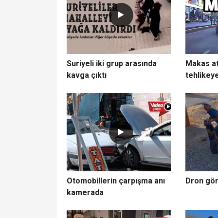
Suriyeli iki grup arasında
Makas at
kavga çıktı
tehlikey
Otomobillerin çarpışma anı
Dron gö
kamerada