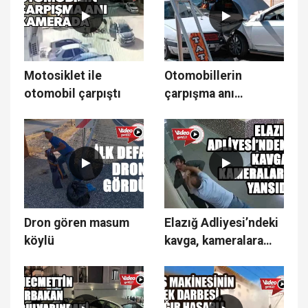
Motosiklet ile
Otomobillerin
otomobil çarpıştı
çarpışma anı
kamerada
Dron gören masum
Elazığ Adliyesi’ndeki
köylü
kavga, kameralara
yansıdı