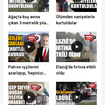
Ağaçta kuş avına
Ölümden saniyelerle
çıkan 3 metrelik yılan
kurtuldular
görüntülendi
Patron işçilerini
Elazığ’da fırtına etkili
azarlayıp, 'hepinizi
oldu
kapının önüne
koyarım' diye tehdit
etti.