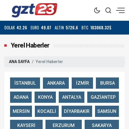
DOLAR
42.26
EURO
49.07
ALTIN
5726.6
BTC
103068.32$
Yerel Haberler
ANA SAYFA
Yerel Haberler
İSTANBUL
ANKARA
İZMİR
BURSA
ADANA
KONYA
ANTALYA
GAZİANTEP
MERSİN
KOCAELİ
DİYARBAKIR
SAMSUN
KAYSERİ
ERZURUM
SAKARYA