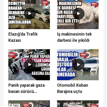
Elazığ'da Trafik
İş makinesinin tek
Kazası
darbesi ile yıkıldı
Panik yaparak gaza
Otomobil Keban
basan sürücü
Barajına uçtu
kaldırımdaki grubun
arasına daldı