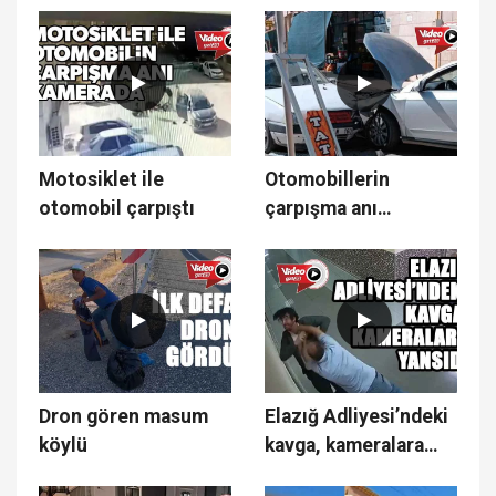
Motosiklet ile
Otomobillerin
otomobil çarpıştı
çarpışma anı
kamerada
Dron gören masum
Elazığ Adliyesi’ndeki
köylü
kavga, kameralara
yansıdı