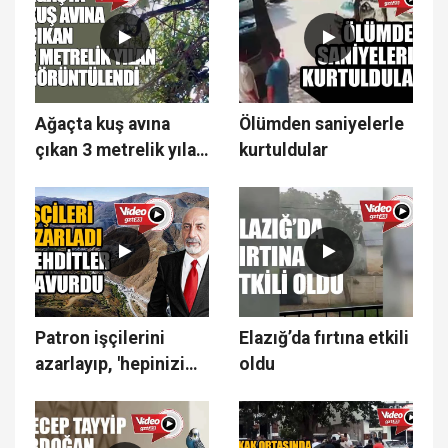
Ağaçta kuş avına
Ölümden saniyelerle
çıkan 3 metrelik yılan
kurtuldular
görüntülendi
Patron işçilerini
Elazığ’da fırtına etkili
azarlayıp, 'hepinizi
oldu
kapının önüne
koyarım' diye tehdit
etti.