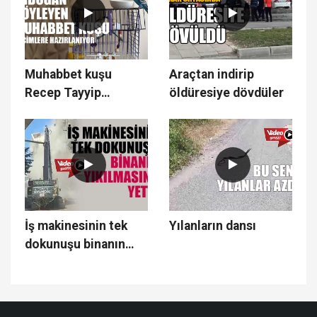
Muhabbet kuşu
Araçtan indirip
Recep Tayyip
öldüresiye dövdüler
Erdoğan söylüyor
İş makinesinin tek
Yılanların dansı
dokunuşu binanın
yıkılmasına yetti