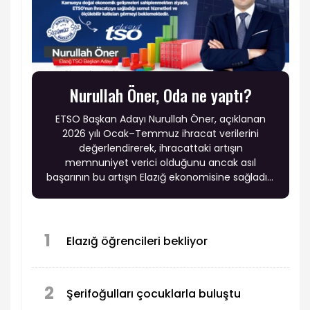
Nurullah Öner, Oda ne yaptı?
ETSO Başkan Adayı Nurullah Öner, açıklanan
2026 yılı Ocak–Temmuz ihracat verilerini
değerlendirerek, ihracattaki artışın
memnuniyet verici olduğunu ancak asıl
başarının bu artışın Elazığ ekonomisine sağladığı
katma değerle ölçülmesi gerektiğini söyledi.
1
Elazığ öğrencileri bekliyor
2
Şerifoğulları çocuklarla buluştu