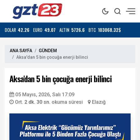
DOLAR
42.26
EURO
49.07
ALTIN
5726.6
BTC
103068.32$
ANA SAYFA
GÜNDEM
Aksa'dan 5 bin çocuğa enerji bilinci
Aksa'dan 5 bin çocuğa enerji bilinci
05 Mayıs, 2026, Salı 17:09
Ort.
2 dk. 30 sn.
okuma süresi
Elazığ