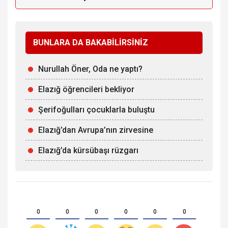
BUNLARA DA BAKABİLİRSİNİZ
Nurullah Öner, Oda ne yaptı?
Elazığ öğrencileri bekliyor
Şerifoğulları çocuklarla buluştu
Elazığ’dan Avrupa’nın zirvesine
Elazığ’da kürsübaşı rüzgarı
0
0
0
0
0
0