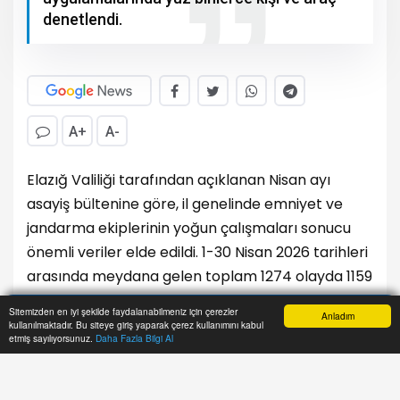
denetlendi.
A+
A-
Elazığ Valiliği tarafından açıklanan Nisan ayı
asayiş bültenine göre, il genelinde emniyet ve
jandarma ekiplerinin yoğun çalışmaları sonucu
önemli veriler elde edildi. 1-30 Nisan 2026 tarihleri
arasında meydana gelen toplam 1274 olayda 1159
şahıs yakalanırken, 110 kişi tutuklanarak
Sitemizden en iyi şekilde faydalanabilmeniz için çerezler
Anladım
cezaevine gönderildi.
kullanılmaktadır. Bu siteye giriş yaparak çerez kullanımını kabul
Anasayfa
Yazarlar
Haber Ara
İhbar Hattı
Menu
etmiş sayılıyorsunuz.
Daha Fazla Bilgi Al
Ayrıca 41 şahsın yakalanmasına yönelik
çalışmaların sürdüğü, kayıp olarak aranan 38