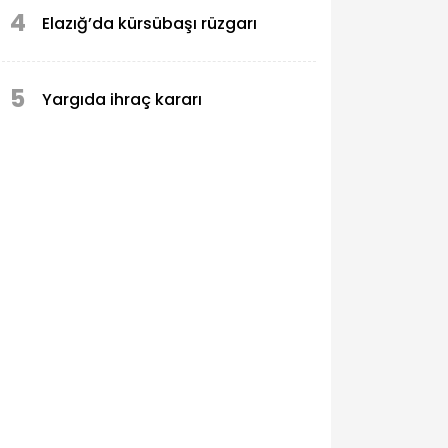
4
Elazığ’da kürsübaşı rüzgarı
5
Yargıda ihraç kararı