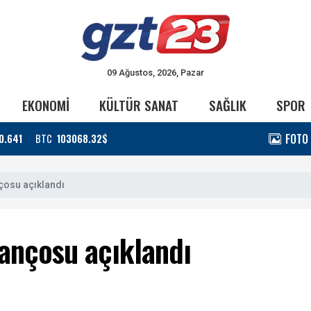
09 Ağustos, 2026, Pazar
EKONOMİ
KÜLTÜR SANAT
SAĞLIK
SPOR
FOTO
0.641
BTC
103068.32$
nçosu açıklandı
lançosu açıklandı