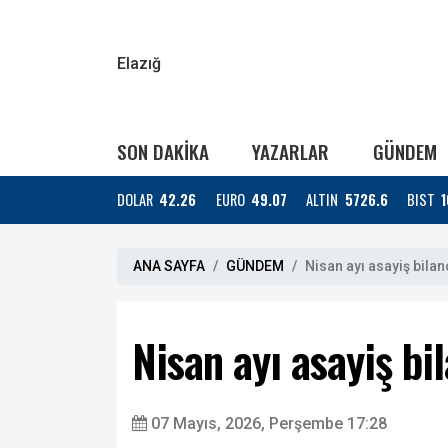
Elazığ
SON DAKİKA
YAZARLAR
GÜNDEM
DOLAR
42.26
EURO
49.07
ALTIN
5726.6
BIST
1
ANA SAYFA
GÜNDEM
Nisan ayı asayiş bila
Nisan ayı asayiş bi
07 Mayıs, 2026, Perşembe 17:28