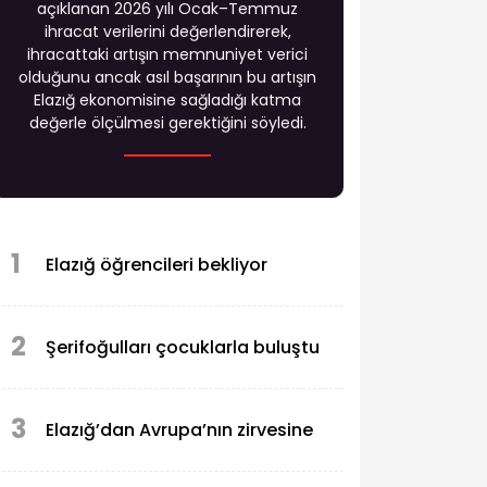
açıklanan 2026 yılı Ocak–Temmuz
ihracat verilerini değerlendirerek,
ihracattaki artışın memnuniyet verici
olduğunu ancak asıl başarının bu artışın
Elazığ ekonomisine sağladığı katma
değerle ölçülmesi gerektiğini söyledi.
1
Elazığ öğrencileri bekliyor
2
Şerifoğulları çocuklarla buluştu
3
Elazığ’dan Avrupa’nın zirvesine