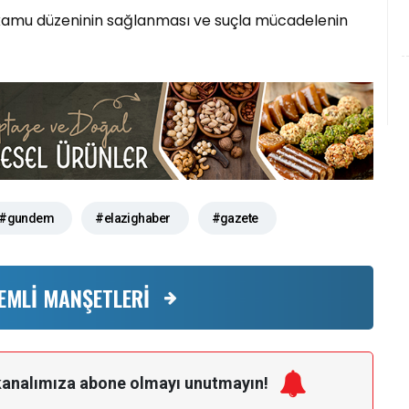
, kamu düzeninin sağlanması ve suçla mücadelenin
#gundem
#elazighaber
#gazete
EMLİ MANŞETLERİ
kanalımıza
abone olmayı unutmayın!