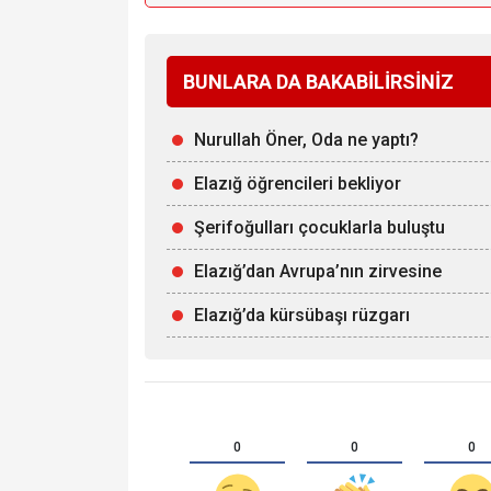
BUNLARA DA BAKABİLİRSİNİZ
Nurullah Öner, Oda ne yaptı?
Elazığ öğrencileri bekliyor
Şerifoğulları çocuklarla buluştu
Elazığ’dan Avrupa’nın zirvesine
Elazığ’da kürsübaşı rüzgarı
0
0
0