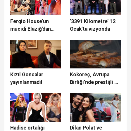
Fergio House’un
’3391 Kilometre’ 12
mucidi Elazığ'dan
Ocak’ta vizyonda
çıktı!
Kızıl Goncalar
Kokoreç, Avrupa
yayınlanmadı!
Birliği’nde prestijli bir
ödülle taçlandı
Hadise ortalığı
Dilan Polat ve