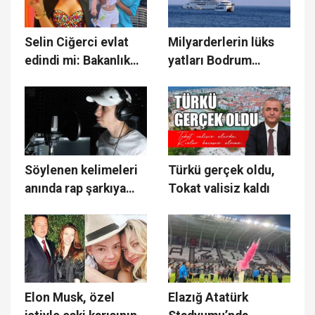
Selin Ciğerci evlat
Milyarderlerin lüks
edindi mi: Bakanlık
yatları Bodrum
açıkladı
koylarında
Söylenen kelimeleri
Türkü gerçek oldu,
anında rap şarkıya
Tokat valisiz kaldı
çeviriyor
Elon Musk, özel
Elazığ Atatürk