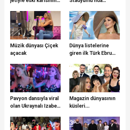
jetiyle eski karısının
Stadyumu’nda
düğününe gitti
sürpriz parti
Müzik dünyası Çiçek
Dünya listelerine
açacak
giren ilk Türk Ebru
Yaşar
Pavyon dansıyla viral
Magazin dünyasının
olan Ukraynalı Izabel
küsleri...
Lun'dan hamilelik
açıklaması!