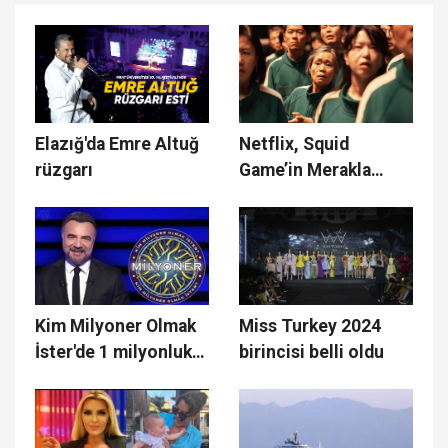
Elazığ'da Emre Altuğ
Netflix, Squid
rüzgarı
Game’in Merakla
Beklenen 2. Sezon
Fragmanını Paylaştı
Kim Milyoner Olmak
Miss Turkey 2024
İster'de 1 milyonluk
birincisi belli oldu
soru açıldı