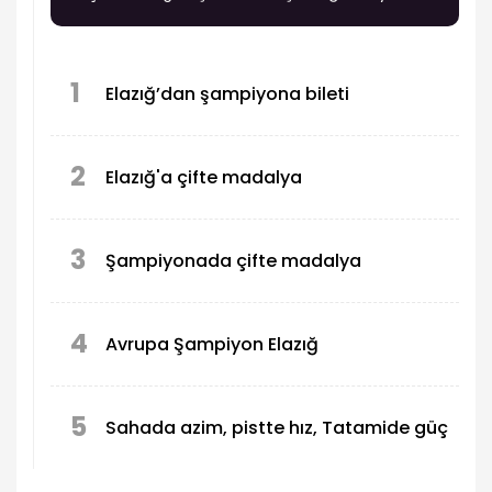
1
Elazığ’dan şampiyona bileti
2
Elazığ'a çifte madalya
3
Şampiyonada çifte madalya
4
Avrupa Şampiyon Elazığ
5
Sahada azim, pistte hız, Tatamide güç