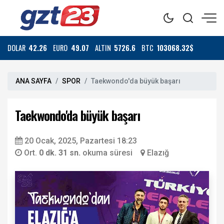
DOLAR
42.26
EURO
49.07
ALTIN
5726.6
BTC
103068.32$
ANA SAYFA
SPOR
Taekwondo'da büyük başarı
Taekwondo'da büyük başarı
20 Ocak, 2025, Pazartesi 18:23
Ort.
0 dk. 31 sn.
okuma süresi
Elazığ