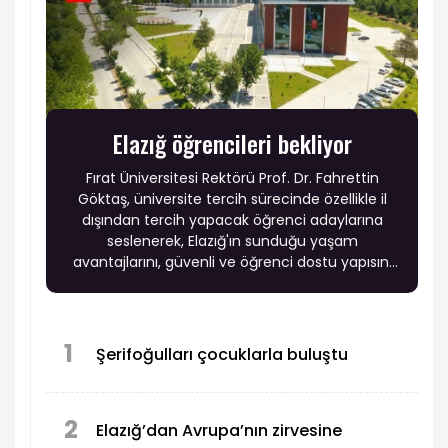
Elazığ öğrencileri bekliyor
Fırat Üniversitesi Rektörü Prof. Dr. Fahrettin
Göktaş, üniversite tercih sürecinde özellikle il
dışından tercih yapacak öğrenci adaylarına
seslenerek, Elazığ'ın sunduğu yaşam
avantajlarını, güvenli ve öğrenci dostu yapısını
anlattı.
1
Şerifoğulları çocuklarla buluştu
2
Elazığ’dan Avrupa’nın zirvesine