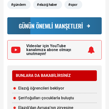
#gündem
#elazığ haber
#spor
GÜNÜN ÖNEMLİ MANŞETLERİ
Videolar için YouTube
kanalımıza
abone olmayı
unutmayın!
BUNLARA DA BAKABİLİRSİNİZ
Elazığ öğrencileri bekliyor
Şerifoğulları çocuklarla buluştu
Elazığ’dan Avrupa’nın zirvesine