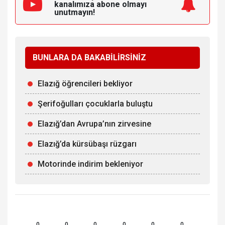
kanalımıza
abone olmayı
unutmayın!
BUNLARA DA BAKABİLİRSİNİZ
Elazığ öğrencileri bekliyor
Şerifoğulları çocuklarla buluştu
Elazığ’dan Avrupa’nın zirvesine
Elazığ’da kürsübaşı rüzgarı
Motorinde indirim bekleniyor
0
0
0
0
0
0