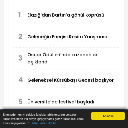
1
Elazığ'dan Bartın’a gönül köprüsü
2
Geleceğin Enerjisi Resim Yarışması
Oscar Ödülleri’nde kazananlar
3
açıklandı
4
Geleneksel Kürsübaşı Gecesi başlıyor
5
Üniversite'de festival başladı
Sitemizden en iyi şekilde faydalanabilmeniz için çerezler
Anladım
kullanılmaktadır. Bu siteye giriş yaparak çerez kullanımını kabul
Anasayfa
Yazarlar
Haber Ara
İhbar Hattı
Menu
etmiş sayılıyorsunuz.
Daha Fazla Bilgi Al