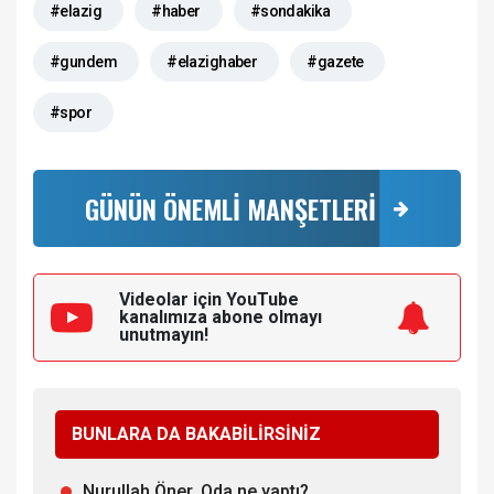
#elazig
#haber
#sondakika
#gundem
#elazighaber
#gazete
#spor
GÜNÜN ÖNEMLİ MANŞETLERİ
Videolar için YouTube
kanalımıza
abone olmayı
unutmayın!
BUNLARA DA BAKABİLİRSİNİZ
Nurullah Öner, Oda ne yaptı?