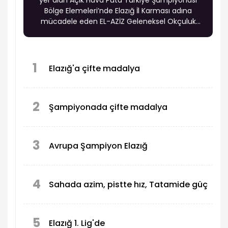
yer alan Açık Hava Puta Türkiye Şampiyonası
Bölge Elemeleri’nde Elazığ İl Karması adına
mücadele eden EL-AZİZ Geleneksel Okçuluk
Spor Kulübü sporcuları önemli dereceler elde
ederek Türkiye Şampiyonası Finalleri’ne katılma
hakkı kazandı. Farklı yaş kategorilerinde elde
edilen başarılar, Elazığ’ın geleneksel Türk
1
Elazığ'a çifte madalya
okçuluğundaki yükselişini bir kez daha ortaya
koydu.
2
Şampiyonada çifte madalya
3
Avrupa Şampiyon Elazığ
4
Sahada azim, pistte hız, Tatamide güç
5
Elazığ 1. Lig'de