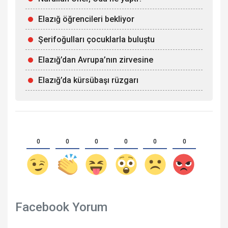
Elazığ öğrencileri bekliyor
Şerifoğulları çocuklarla buluştu
Elazığ’dan Avrupa’nın zirvesine
Elazığ’da kürsübaşı rüzgarı
0
0
0
0
0
0
Facebook Yorum