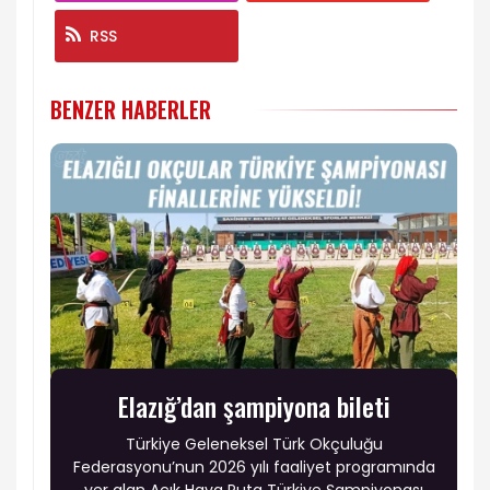
RSS
BENZER HABERLER
Elazığ’dan şampiyona bileti
Türkiye Geleneksel Türk Okçuluğu
Federasyonu’nun 2026 yılı faaliyet programında