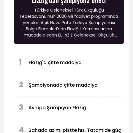
Türkiye Geleneksel Türk Okçuluğu
Federasyonu’nun 2026 yılı faaliyet programında
yer alan Açık Hava Puta Türkiye Şampiyonası
Bölge Elemeleri’nde Elazığ İl Karması adına
mücadele eden EL-AZİZ Geleneksel Okçuluk
Spor Kulübü sporcuları önemli dereceler elde
ederek Türkiye Şampiyonası Finalleri’ne katılma
hakkı kazandı. Farklı yaş kategorilerinde elde
edilen başarılar, Elazığ’ın geleneksel Türk
1
Elazığ'a çifte madalya
okçuluğundaki yükselişini bir kez daha ortaya
koydu.
2
Şampiyonada çifte madalya
3
Avrupa Şampiyon Elazığ
4
Sahada azim, pistte hız, Tatamide güç