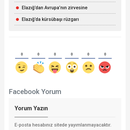
Elazığ’dan Avrupa’nın zirvesine
Elazığ’da kürsübaşı rüzgarı
0
0
0
0
0
0
Facebook Yorum
Yorum Yazın
E-posta hesabınız sitede yayımlanmayacaktır.