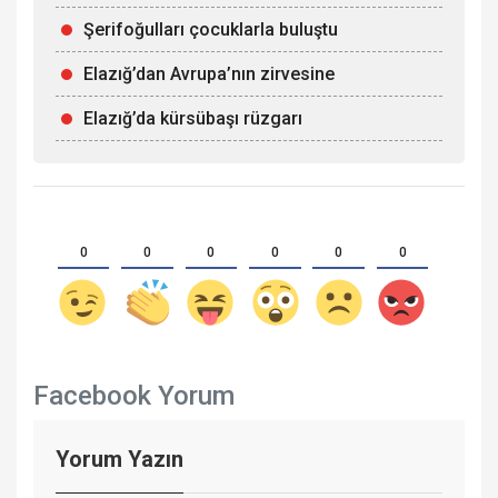
Şerifoğulları çocuklarla buluştu
Elazığ’dan Avrupa’nın zirvesine
Elazığ’da kürsübaşı rüzgarı
0
0
0
0
0
0
Facebook Yorum
Yorum Yazın