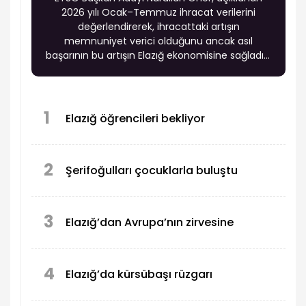
2026 yılı Ocak–Temmuz ihracat verilerini
değerlendirerek, ihracattaki artışın
memnuniyet verici olduğunu ancak asıl
başarının bu artışın Elazığ ekonomisine sağladığı
katma değerle ölçülmesi gerektiğini söyledi.
1
Elazığ öğrencileri bekliyor
2
Şerifoğulları çocuklarla buluştu
3
Elazığ’dan Avrupa’nın zirvesine
4
Elazığ’da kürsübaşı rüzgarı