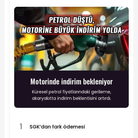
Motorinde indirim bekleniyor
Küresel petrol fiyatlarındaki gerileme,
akaryakıtta indirim beklentisini artırdı.
1
SGK’dan fark ödemesi