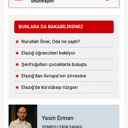
unutmayın!
BUNLARA DA BAKABİLİRSİNİZ
Nurullah Öner, Oda ne yaptı?
Elazığ öğrencileri bekliyor
Şerifoğulları çocuklarla buluştu
Elazığ’dan Avrupa’nın zirvesine
Elazığ’da kürsübaşı rüzgarı
Yasin Erman
SEMBOLLERİN SAVAŞI