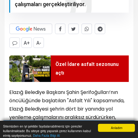
çalışmaları gerçekleştiriliyor.
A+
A-
Özel İdare asfalt sezonunu
açtı
Elazığ Belediye Başkanı Şahin Şerifoğulları’nın
öncülüğünde başlatılan "Asfalt Yılı" kapsamında,
Elazığ Belediyesi şehrin dört bir yanında yol
yenileme çalışmalarını aralıksız sürdürürken,
Elazığ Belediyesi Ulaşım Müdürlüğü ekipleri
Sitemizden en iyi şekilde faydalanabilmeniz için çerezler
Anladım
kullanılmaktadır. Bu siteye giriş yaparak çerez kullanımını kabul
tarafından, trafik düzenleme çalışmaları
Anasayfa
Yazarlar
Haber Ara
İhbar Hattı
Menu
etmiş sayılıyorsunuz.
Daha Fazla Bilgi Al