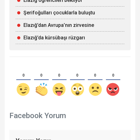
Elazığ öğrencileri bekliyor
Şerifoğulları çocuklarla buluştu
Elazığ’dan Avrupa’nın zirvesine
Elazığ’da kürsübaşı rüzgarı
0
0
0
0
0
0
Facebook Yorum