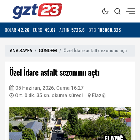
DOLAR
42.26
EURO
49.07
ALTIN
5726.6
BTC
103068.32$
ANA SAYFA
GÜNDEM
Özel İdare asfalt sezonunu açtı
Özel İdare asfalt sezonunu açtı
05 Haziran, 2026, Cuma 16:27
Ort.
0 dk. 35 sn.
okuma süresi
Elazığ