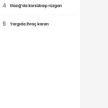
4
Elazığ’da kürsübaşı rüzgarı
5
Yargıda ihraç kararı