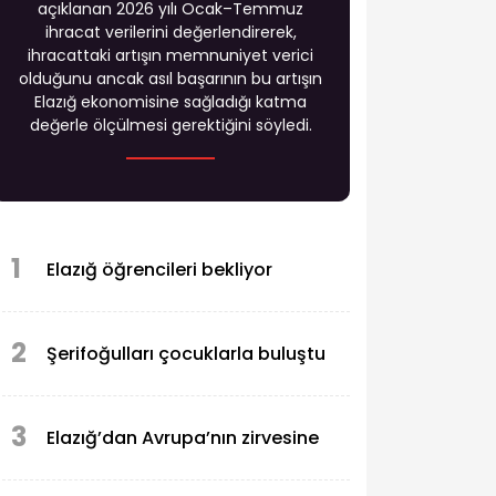
açıklanan 2026 yılı Ocak–Temmuz
ihracat verilerini değerlendirerek,
ihracattaki artışın memnuniyet verici
olduğunu ancak asıl başarının bu artışın
Elazığ ekonomisine sağladığı katma
değerle ölçülmesi gerektiğini söyledi.
1
Elazığ öğrencileri bekliyor
2
Şerifoğulları çocuklarla buluştu
3
Elazığ’dan Avrupa’nın zirvesine