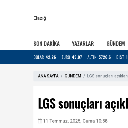
Elazığ
SON DAKİKA
YAZARLAR
GÜNDEM
DOLAR
42.26
EURO
49.07
ALTIN
5726.6
BIST
1
ANA SAYFA
GÜNDEM
LGS sonuçları açıklan
LGS sonuçları açık
11 Temmuz, 2025, Cuma 10:58