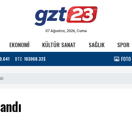
07 Ağustos, 2026, Cuma
EKONOMİ
KÜLTÜR SANAT
SAĞLIK
SPOR
FOTO
0.641
BTC
103068.32$
dı
landı