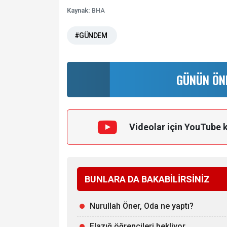
Kaynak:
BHA
#GÜNDEM
GÜNÜN ÖN
Videolar için YouTube 
BUNLARA DA BAKABİLİRSİNİZ
Nurullah Öner, Oda ne yaptı?
Elazığ öğrencileri bekliyor