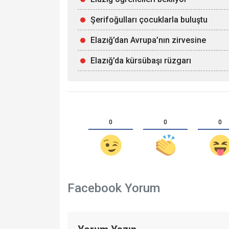
Şerifoğulları çocuklarla buluştu
Elazığ’dan Avrupa’nın zirvesine
Elazığ’da kürsübaşı rüzgarı
0
0
0
Facebook Yorum